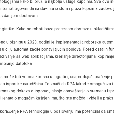
nologijama kako bi pružile najbolje usluge kupcima. Sve ove in
nternet trgovini da nastavi sa rastom i pruža kupcima zadovol
pouzdanijom dostavom.
logistike: Kako se roboti bave procesom dostave u skladištim
rend u biznisu u 2023. godini je implementacija robotske autom
u cilju automatizacije ponavljajućih poslova. Pored ostalih fu
ezivanje sa web aplikacijama, kreiranje direktorijuma, kopiranje 
omeranje datoteka.
a može biti veoma korisna u logistici, unapređujući praćenje p
usa isporuke narudžbina. To znači da RPA takođe omogućava 
ktronskog dokaza o isporuci, slanje obaveštenja o vremenu ispo
lijenata o mogućim kašnjenjima, što ste možda i videli u praks
korišćenje RPA tehnologije u poslovanju ima potencijal da sma