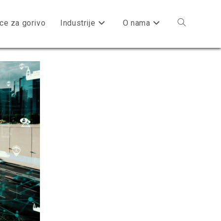
ice za gorivo
Industrije
O nama
Toggle
website
search