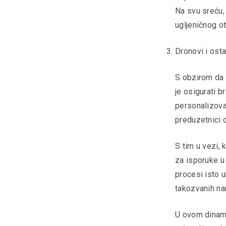
Na svu sreću,
ugljeničnog o
Dronovi i osta
S obzirom da 
je osigurati b
personalizova
preduzetnici o
S tim u vezi,
za isporuke u
procesi isto u
takozvanih na
U ovom dinami