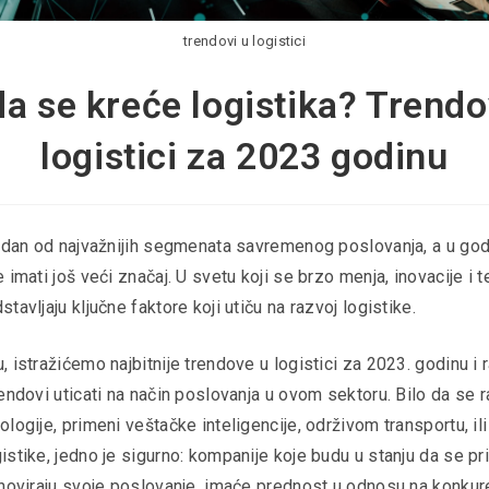
trendovi u logistici
a se kreće logistika? Trendo
logistici za 2023 godinu
jedan od najvažnijih segmenata savremenog poslovanja, a u go
 imati još veći značaj. U svetu koji se brzo menja, inovacije i 
tavljaju ključne faktore koji utiču na razvoj logistike.
 istražićemo najbitnije trendove u logistici za 2023. godinu i 
endovi uticati na način poslovanja u ovom sektoru. Bilo da se r
logije, primeni veštačke inteligencije, održivom transportu, il
istike, jedno je sigurno: kompanije koje budu u stanju da se p
inoviraju svoje poslovanje, imaće prednost u odnosu na konkure