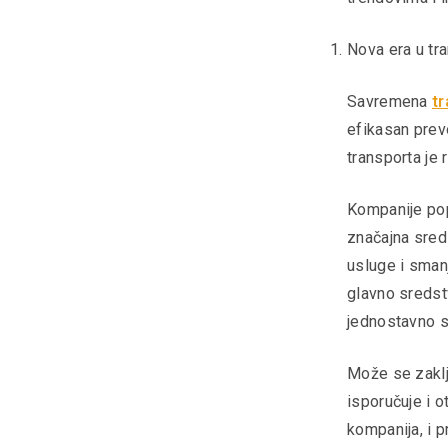
Nova era u tr
Savremena
tr
efikasan prevo
transporta je
Kompanije pop
značajna sreds
usluge i smanj
glavno sredst
jednostavno s
Može se zaklju
isporučuje i o
kompanija, i p