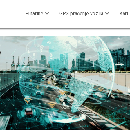
Putarine
GPS praćenje vozila
Kart