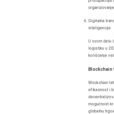
pristupačnija 
organizovanje 
Digitalna tran
inteligencije
U ovom delu će
logistiku u 20
korišćenje veš
Blockchain 
Blockchain teh
efikasnost i 
decentralizov
mogućnost kriv
globalnu trgo