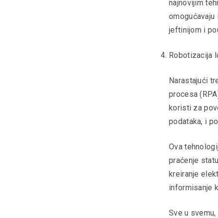
najnovijim teh
omogućavaju i
jeftinijom i 
Robotizacija 
Narastajući t
procesa (RPA) 
koristi za pov
podataka, i p
Ova tehnologij
praćenje stat
kreiranje ele
informisanje k
Sve u svemu, 