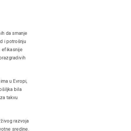
enih da smanje
d i potrošnju
 efikasnije
iorazgradivih
ima u Evropi,
šiljka bila
 za takvu
rživog razvoja
votne sredine.