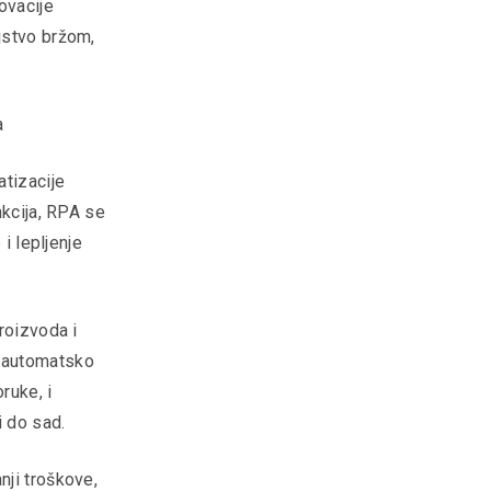
ovacije
jstvo bržom,
a
atizacije
nkcija, RPA se
i lepljenje
roizvoda i
i automatsko
ruke, i
i do sad.
nji troškove,