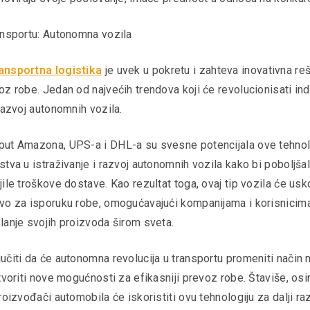
ansportu: Autonomna vozila
ansportna logistika
je uvek u pokretu i zahteva inovativna re
z robe. Jedan od najvećih trendova koji će revolucionisati ind
 razvoj autonomnih vozila.
ut Amazona, UPS-a i DHL-a su svesne potencijala ove tehnolo
tva u istraživanje i razvoj autonomnih vozila kako bi poboljša
ile troškove dostave. Kao rezultat toga, ovaj tip vozila će usk
vo za isporuku robe, omogućavajući kompanijama i korisnicima
lanje svojih proizvoda širom sveta.
čiti da će autonomna revolucija u transportu promeniti način n
tvoriti nove mogućnosti za efikasniji prevoz robe. Štaviše, osi
roizvođači automobila će iskoristiti ovu tehnologiju za dalji r