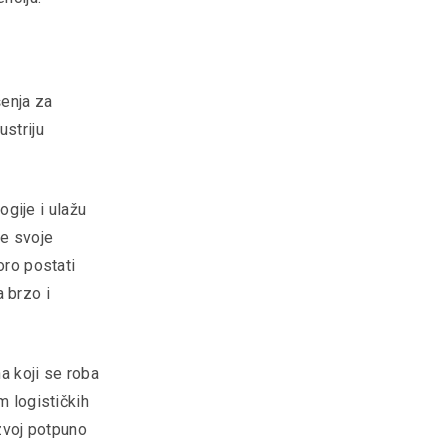
šenja za
ustriju
gije i ulažu
le svoje
oro postati
 brzo i
a koji se roba
m logističkih
azvoj potpuno