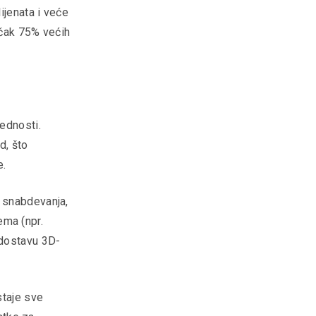
ijenata i veće
 čak 75% većih
ednosti.
d, što
e.
 snabdevanja,
tema (npr.
 dostavu 3D-
staje sve