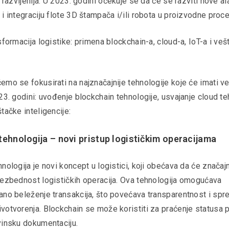
i razvijenija. U 2023. godini očekuje se da će se razviti nove a
i integraciju flote 3D štampača i/ili robota u proizvodne proc
sformacija logistike: primena blockchain-a, cloud-a, IoT-a i ve
mo se fokusirati na najznačajnije tehnologije koje će imati vel
23. godini: uvođenje blockchain tehnologije, usvajanje cloud te
tačke inteligencije:
tehnologija – novi pristup logističkim operacijama
nologija je novi koncept u logistici, koji obećava da će značaj
bezbednost logističkih operacija. Ova tehnologija omogućava
ano beleženje transakcija, što povećava transparentnost i spr
otvorenja. Blockchain se može koristiti za praćenje statusa po
vinsku dokumentaciju.