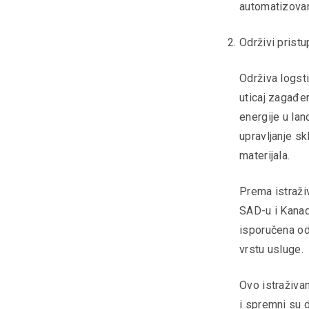
automatizovan
Održivi pristu
Održiva logsti
uticaj zagađen
energije u lan
upravljanje sk
materijala.
Prema istraži
SAD-u i Kanadi
isporučena od
vrstu usluge.
Ovo istraživan
i spremni su 