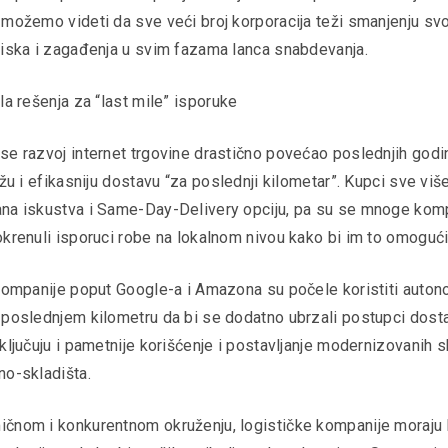
 možemo videti da sve veći broj korporacija teži smanjenju sv
tiska i zagađenja u svim fazama lanca snabdevanja.
la rešenja za “last mile” isporuke
se razvoj internet trgovine drastično povećao poslednjih godi
ržu i efikasniju dostavu “za poslednji kilometar”. Kupci sve viš
na iskustva i Same-Day-Delivery opciju, pa su se mnoge komp
krenuli isporuci robe na lokalnom nivou kako bi im to omogućil
 kompanije poput Google-a i Amazona su počele koristiti aut
 poslednjem kilometru da bi se dodatno ubrzali postupci dost
ključuju i pametnije korišćenje i postavljanje modernizovanih sk
no-skladišta.
čnom i konkurentnom okruženju, logističke kompanije moraju b