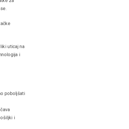
latke za
ese.
štačke
iki uticaj na
hnologija i
no poboljšati
ečava
šiljki i