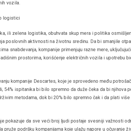
ih vozila.
p logistici
ka, ili zelena logistika, obuhvata skup mera i politika osmišlj
ja poslovnih aktivnosti na životnu sredinu. Da bi smanjile otpa
cima snabdevanja, kompanije primenjuju razne mere, uključujući
ladišnim prostorima, korišćenje električnih vozila i upotrebu b
vanju kompanije Descartes, koje je sprovedeno među potrošač
, 54% ispitanika bi bilo spremno da duže čeka da bi njihova po
rživim metodama, dok bi 20% bilo spremno čak i da plati više
je pokazuje da sve veći broj ljudi postaje svesniji važnosti od
da pruže podršku kompanijama koje ulažu napore u očuvanje ži