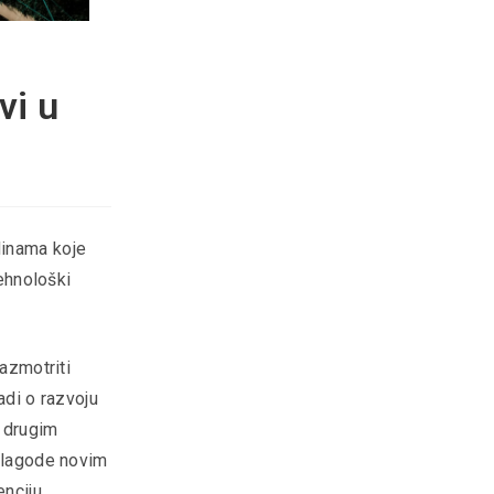
vi u
dinama koje
tehnološki
razmotriti
adi o razvoju
i drugim
rilagode novim
nciju.