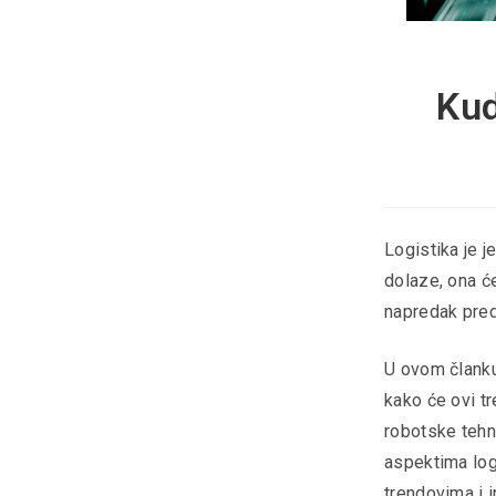
Kud
Logistika je 
dolaze, ona će
napredak preds
U ovom članku,
kako će ovi tr
robotske tehno
aspektima log
trendovima i 