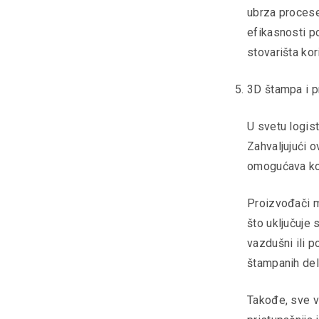
ubrza procese 
efikasnosti p
stovarišta kor
3D štampa i p
U svetu logis
Zahvaljujući o
omogućava kom
Proizvođači m
što uključuje 
vazdušni ili 
štampanih del
Takođe, sve v