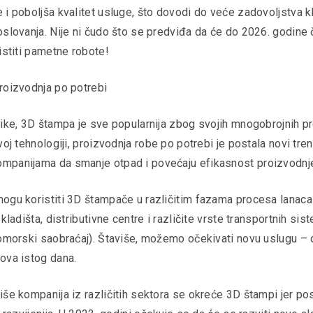
i poboljša kvalitet usluge, što dovodi do veće zadovoljstva kl
oslovanja. Nije ni čudo što se predviđa da će do 2026. godine
istiti pametne robote!
roizvodnja po potrebi
tike, 3D štampa je sve popularnija zbog svojih mnogobrojnih pr
voj tehnologiji, proizvodnja robe po potrebi je postala novi tren
panijama da smanje otpad i povećaju efikasnost proizvodnj
ogu koristiti 3D štampače u različitim fazama procesa lanaca
skladišta, distributivne centre i različite vrste transportnih sis
pomorski saobraćaj). Štaviše, možemo očekivati novu uslugu –
ova istog dana.
iše kompanija iz različitih sektora se okreće 3D štampi jer po