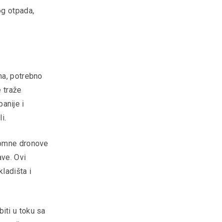
og otpada,
na, potrebno
e traže
anije i
i.
onomne dronove
ave. Ovi
ladišta i
iti u toku sa