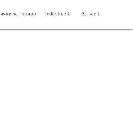
ички за Гориво
Industrije
За нас
Toggle
website
search