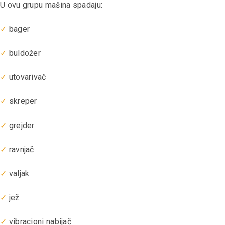
U ovu grupu mašina spadaju:
✓
bager
✓
buldožer
✓
utovarivač
✓
skreper
✓
grejder
✓
ravnjač
✓
valjak
✓
jež
✓
vibracioni nabijač