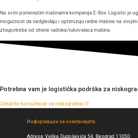
Na svim pomenutim mašinama kompanija E-Box Logistic je ug
mogućnost da nadgledaju i optimizuju radne mašine na svojim g
zloupotreba od strane radnika/rukovalaca mašina.
Potrebna vam je logistička podrška za niskogra
Zakažite konsultacije za niskogradnju ✆
Информации за компанијата
Adresa: Veljka Dugoševića 54, Beograd 11050