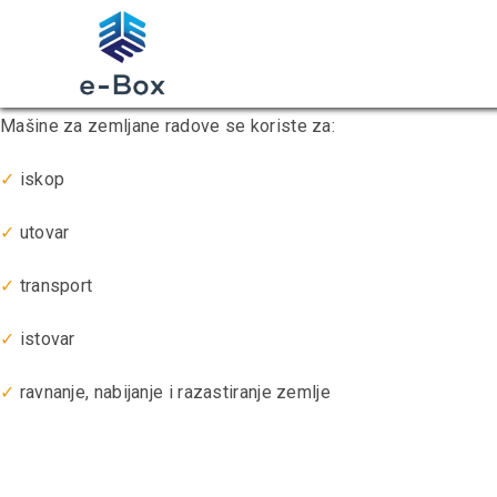
Skip
Home
»
Sektori industrije
»
Niskogradnja
to
Niskogradnja
content
Mašine za zemljane radove se koriste za:
✓
iskop
✓
utovar
✓
transport
✓
istovar
✓
ravnanje, nabijanje i razastiranje zemlje