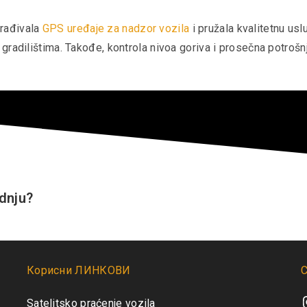
rađivala
GPS uređaje za nadzor vozila
i pružala kvalitetnu uslu
radilištima. Takođe, kontrola nivoa goriva i prosečna potrošn
dnju?
Корисни ЛИНКОВИ
С
I
Satelitsko praćenje vozila