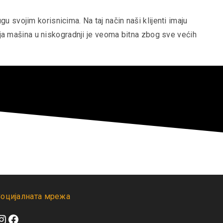
gu svojim korisnicima. Na taj način naši klijenti imaju
ja mašina u niskogradnji je veoma bitna zbog sve većih
оцијалната мрежа
nstagram
Facebook